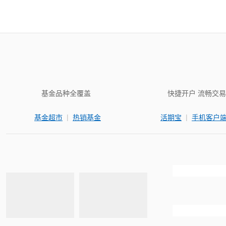
基金品种全覆盖
快捷开户 流畅交易
|
|
基金超市
热销基金
活期宝
手机客户