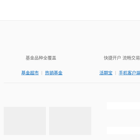
基金品种全覆盖
快捷开户 流畅交易
|
|
基金超市
热销基金
活期宝
手机客户