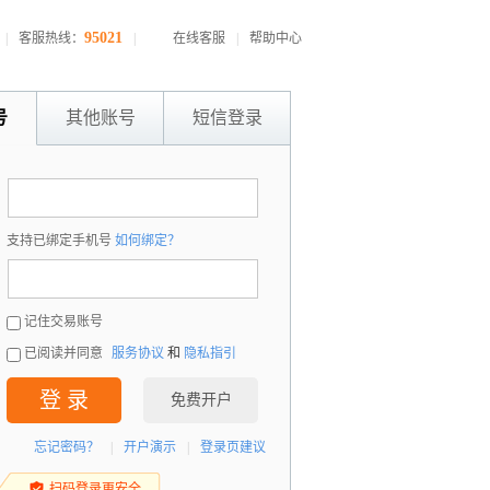
95021
|
客服热线：
|
在线客服
|
帮助中心
号
其他账号
短信登录
：
支持已绑定手机号
如何绑定？
：
记住交易账号
已阅读并同意
服务协议
和
隐私指引
登 录
免费开户
忘记密码？
|
开户演示
|
登录页建议
扫码登录更安全