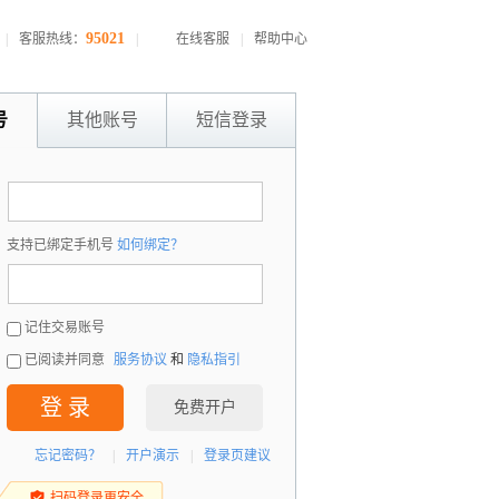
95021
|
客服热线：
|
在线客服
|
帮助中心
号
其他账号
短信登录
：
支持已绑定手机号
如何绑定？
：
记住交易账号
已阅读并同意
服务协议
和
隐私指引
登 录
免费开户
忘记密码？
|
开户演示
|
登录页建议
扫码登录更安全