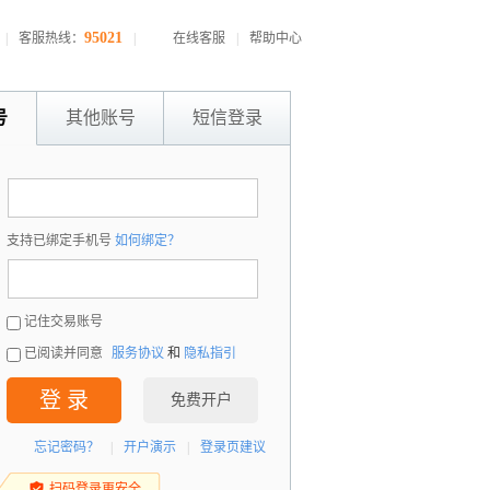
95021
|
客服热线：
|
在线客服
|
帮助中心
号
其他账号
短信登录
：
支持已绑定手机号
如何绑定？
：
记住交易账号
已阅读并同意
服务协议
和
隐私指引
登 录
免费开户
忘记密码？
|
开户演示
|
登录页建议
扫码登录更安全