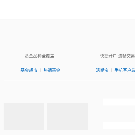
基金品种全覆盖
快捷开户 流畅交易
|
|
基金超市
热销基金
活期宝
手机客户