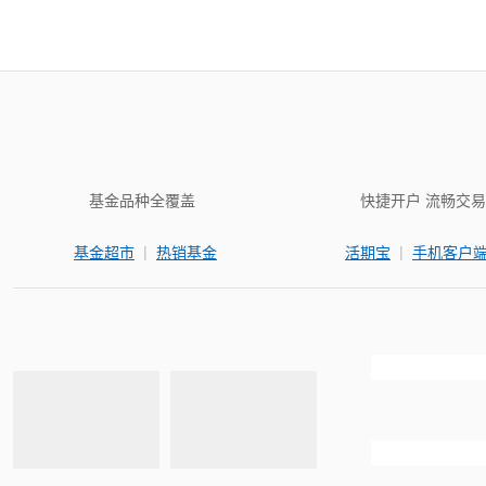
基金品种全覆盖
快捷开户 流畅交易
|
|
基金超市
热销基金
活期宝
手机客户