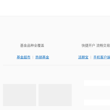
基金品种全覆盖
快捷开户 流畅交易
|
|
基金超市
热销基金
活期宝
手机客户