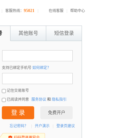
95021
|
客服热线：
|
在线客服
|
帮助中心
号
其他账号
短信登录
：
支持已绑定手机号
如何绑定？
：
记住交易账号
已阅读并同意
服务协议
和
隐私指引
登 录
免费开户
忘记密码？
|
开户演示
|
登录页建议
扫码登录更安全