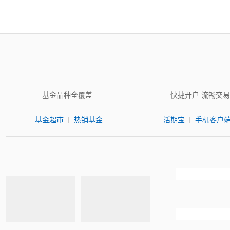
基金品种全覆盖
快捷开户 流畅交易
|
|
基金超市
热销基金
活期宝
手机客户