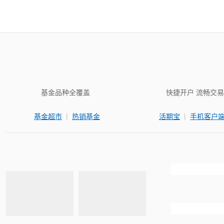
基金品种全覆盖
快捷开户 流畅交易
|
|
基金超市
热销基金
活期宝
手机客户