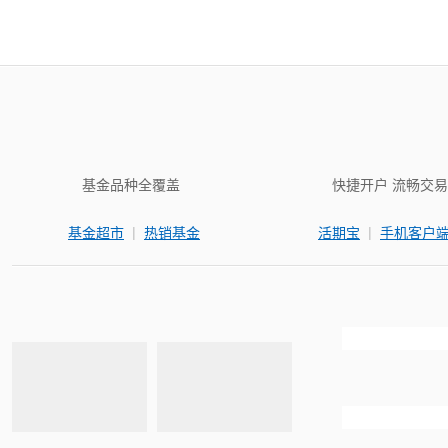
基金品种全覆盖
快捷开户 流畅交易
|
|
基金超市
热销基金
活期宝
手机客户