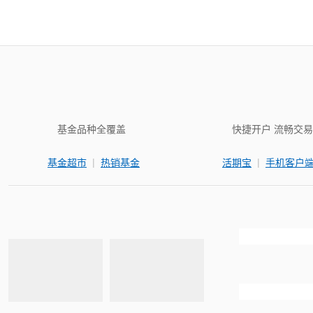
基金品种全覆盖
快捷开户 流畅交易
|
|
基金超市
热销基金
活期宝
手机客户