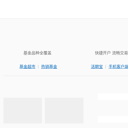
基金品种全覆盖
快捷开户 流畅交易
|
|
基金超市
热销基金
活期宝
手机客户