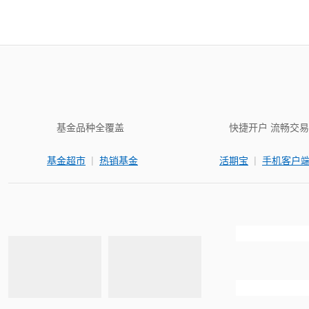
基金品种全覆盖
快捷开户 流畅交易
|
|
基金超市
热销基金
活期宝
手机客户