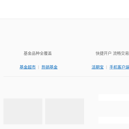
基金品种全覆盖
快捷开户 流畅交易
|
|
基金超市
热销基金
活期宝
手机客户