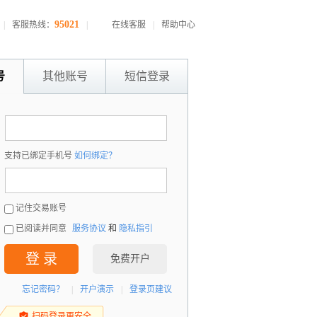
95021
|
客服热线：
|
在线客服
|
帮助中心
号
其他账号
短信登录
：
支持已绑定手机号
如何绑定？
：
记住交易账号
已阅读并同意
服务协议
和
隐私指引
登 录
免费开户
忘记密码？
|
开户演示
|
登录页建议
扫码登录更安全