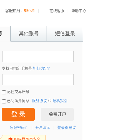
95021
|
客服热线：
|
在线客服
|
帮助中心
号
其他账号
短信登录
：
支持已绑定手机号
如何绑定？
：
记住交易账号
已阅读并同意
服务协议
和
隐私指引
登 录
免费开户
忘记密码？
|
开户演示
|
登录页建议
扫码登录更安全