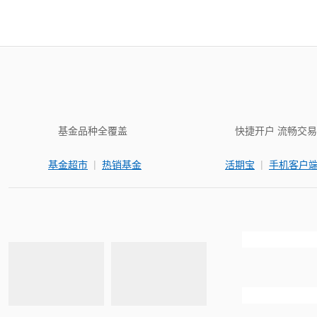
基金品种全覆盖
快捷开户 流畅交易
|
|
基金超市
热销基金
活期宝
手机客户