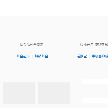
基金品种全覆盖
快捷开户 流畅交易
|
|
基金超市
热销基金
活期宝
手机客户