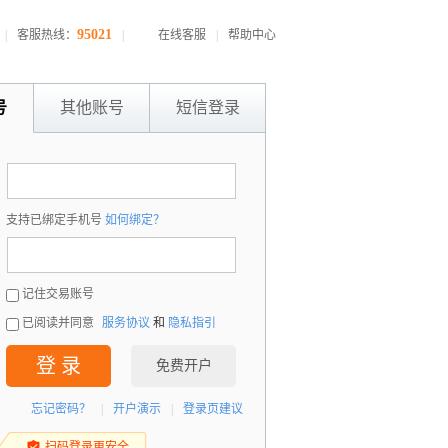
95021
|
客服热线：
|
在线客服
|
帮助中心
号
其他账号
短信登录
：
支持已绑定手机号
如何绑定？
：
记住交易账号
已阅读并同意
服务协议
和
隐私指引
登 录
免费开户
忘记密码？
|
开户演示
|
登录页建议
扫码登录更安全