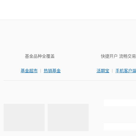
基金品种全覆盖
快捷开户 流畅交易
|
|
基金超市
热销基金
活期宝
手机客户