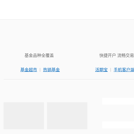
基金品种全覆盖
快捷开户 流畅交易
|
|
基金超市
热销基金
活期宝
手机客户