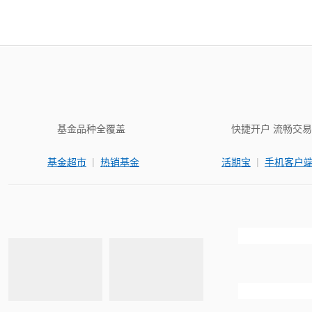
基金品种全覆盖
快捷开户 流畅交易
|
|
基金超市
热销基金
活期宝
手机客户