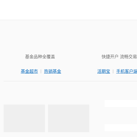
基金品种全覆盖
快捷开户 流畅交易
|
|
基金超市
热销基金
活期宝
手机客户