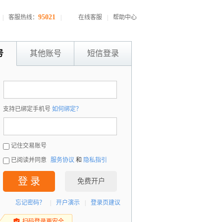
95021
|
客服热线：
|
在线客服
|
帮助中心
号
其他账号
短信登录
：
支持已绑定手机号
如何绑定？
：
记住交易账号
已阅读并同意
服务协议
和
隐私指引
登 录
免费开户
忘记密码？
|
开户演示
|
登录页建议
扫码登录更安全