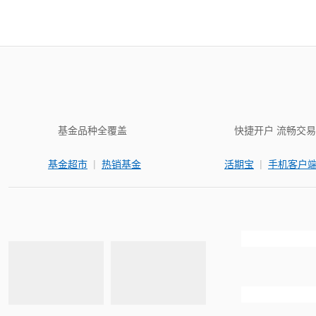
基金品种全覆盖
快捷开户 流畅交易
|
|
基金超市
热销基金
活期宝
手机客户