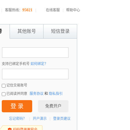
95021
|
客服热线：
|
在线客服
|
帮助中心
号
其他账号
短信登录
：
支持已绑定手机号
如何绑定？
：
记住交易账号
已阅读并同意
服务协议
和
隐私指引
登 录
免费开户
忘记密码？
|
开户演示
|
登录页建议
扫码登录更安全