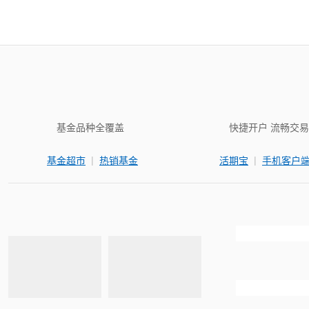
基金品种全覆盖
快捷开户 流畅交易
|
|
基金超市
热销基金
活期宝
手机客户