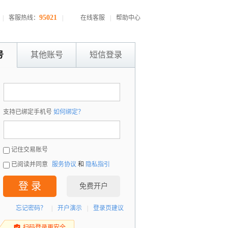
95021
|
客服热线：
|
在线客服
|
帮助中心
号
其他账号
短信登录
：
支持已绑定手机号
如何绑定？
：
记住交易账号
已阅读并同意
服务协议
和
隐私指引
登 录
免费开户
忘记密码？
|
开户演示
|
登录页建议
扫码登录更安全