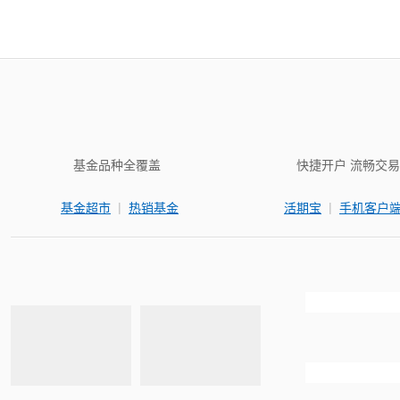
基金品种全覆盖
快捷开户 流畅交易
|
|
基金超市
热销基金
活期宝
手机客户