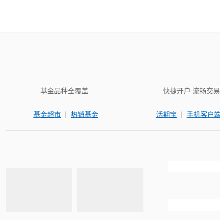
基金品种全覆盖
快捷开户 流畅交易
|
|
基金超市
热销基金
活期宝
手机客户