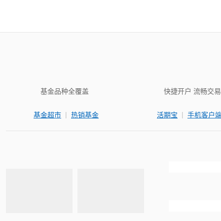
基金品种全覆盖
快捷开户 流畅交易
|
|
基金超市
热销基金
活期宝
手机客户