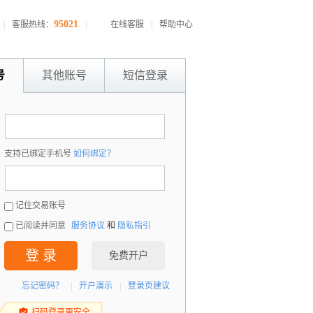
95021
|
客服热线：
|
在线客服
|
帮助中心
号
其他账号
短信登录
：
支持已绑定手机号
如何绑定？
：
记住交易账号
已阅读并同意
服务协议
和
隐私指引
登 录
免费开户
忘记密码？
|
开户演示
|
登录页建议
扫码登录更安全