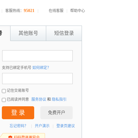
95021
|
客服热线：
|
在线客服
|
帮助中心
号
其他账号
短信登录
：
支持已绑定手机号
如何绑定？
：
记住交易账号
已阅读并同意
服务协议
和
隐私指引
登 录
免费开户
忘记密码？
|
开户演示
|
登录页建议
扫码登录更安全