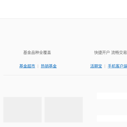
基金品种全覆盖
快捷开户 流畅交易
|
|
基金超市
热销基金
活期宝
手机客户