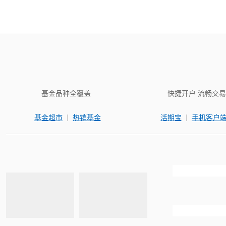
基金品种全覆盖
快捷开户 流畅交易
|
|
基金超市
热销基金
活期宝
手机客户