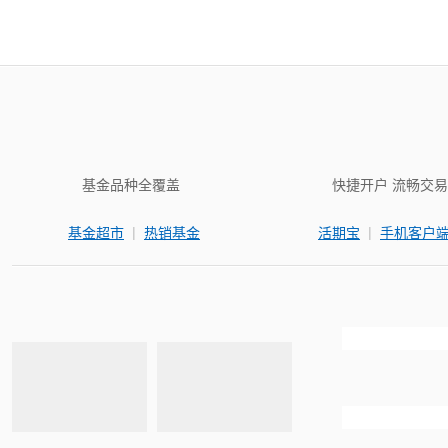
基金品种全覆盖
快捷开户 流畅交易
|
|
基金超市
热销基金
活期宝
手机客户