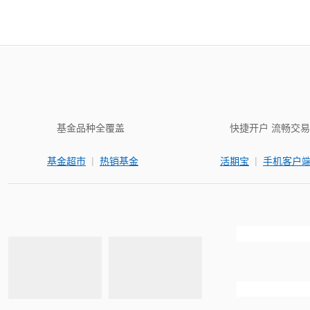
基金品种全覆盖
快捷开户 流畅交易
|
|
基金超市
热销基金
活期宝
手机客户