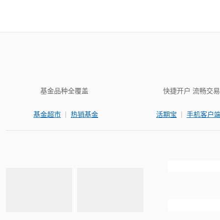
基金品种全覆盖
快捷开户 流畅交易
|
|
基金超市
热销基金
活期宝
手机客户