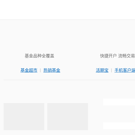
基金品种全覆盖
快捷开户 流畅交易
|
|
基金超市
热销基金
活期宝
手机客户