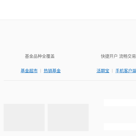
基金品种全覆盖
快捷开户 流畅交易
|
|
基金超市
热销基金
活期宝
手机客户