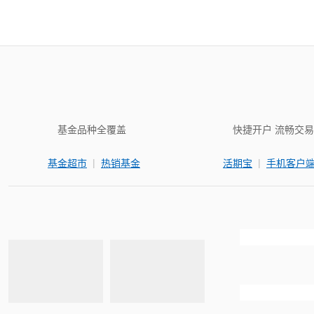
基金品种全覆盖
快捷开户 流畅交易
|
|
基金超市
热销基金
活期宝
手机客户