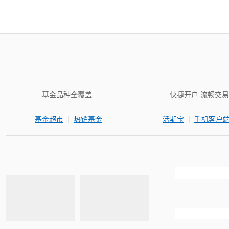
基金品种全覆盖
快捷开户 流畅交易
|
|
基金超市
热销基金
活期宝
手机客户