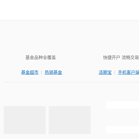
基金品种全覆盖
快捷开户 流畅交易
|
|
基金超市
热销基金
活期宝
手机客户