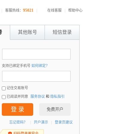
95021
|
客服热线：
|
在线客服
|
帮助中心
号
其他账号
短信登录
：
支持已绑定手机号
如何绑定？
：
记住交易账号
已阅读并同意
服务协议
和
隐私指引
登 录
免费开户
忘记密码？
|
开户演示
|
登录页建议
扫码登录更安全