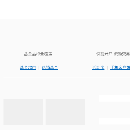
基金品种全覆盖
快捷开户 流畅交易
|
|
基金超市
热销基金
活期宝
手机客户