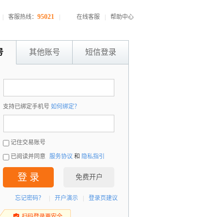
95021
|
客服热线：
|
在线客服
|
帮助中心
号
其他账号
短信登录
：
支持已绑定手机号
如何绑定？
：
记住交易账号
已阅读并同意
服务协议
和
隐私指引
登 录
免费开户
忘记密码？
|
开户演示
|
登录页建议
扫码登录更安全