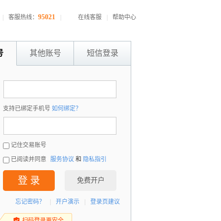
95021
|
客服热线：
|
在线客服
|
帮助中心
号
其他账号
短信登录
：
支持已绑定手机号
如何绑定？
：
记住交易账号
已阅读并同意
服务协议
和
隐私指引
登 录
免费开户
忘记密码？
|
开户演示
|
登录页建议
扫码登录更安全