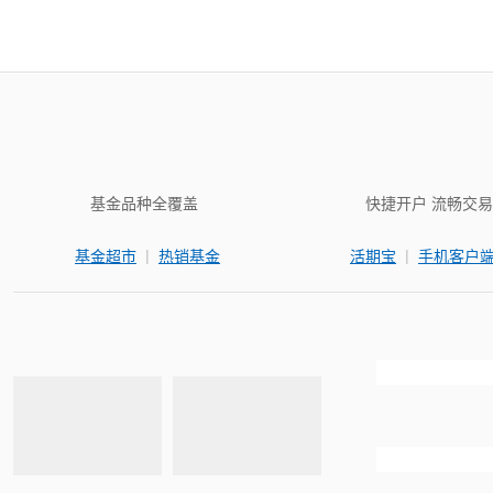
基金品种全覆盖
快捷开户 流畅交易
|
|
基金超市
热销基金
活期宝
手机客户